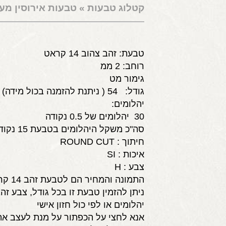
קטלוג טבעות
»
טבעות אירוסין מעו
טבעת: זהב צהוב 14 קראט
רוחב: 2 ממ
גימור מט
גודל: 54 ( ניתנת להזמנה בכול מידה)
יהלומים:
30 יהלומים של 0.5 נקודה
סה"כ משקל היהלומים בטבעת 15 נקודות
חיתוך : ROUND CUT
איכות : SI
צבע : H
התמונה והמחיר הם לטבעת זהב 14 קראט ויהלומים
ניתן להזמין טבעת זו בכל גודל, צבע זהב
יהלומים או לפי כול חזון אישי
אנא לחצי על הכפתור על מנת לעצב א