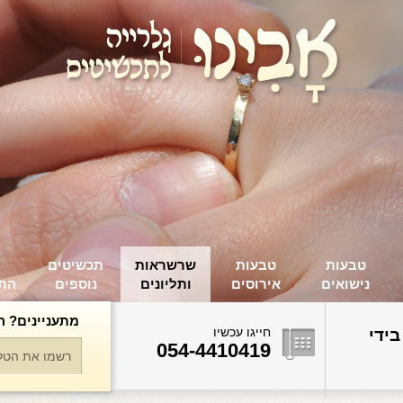
טבעות
טבעות
שרשראות
תכשיטים
נישואים
אירוסים
ותליונים
נוספים
הת
מתעניינים? ה
חייגו עכשיו
בידי
054-4410419