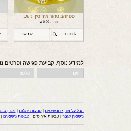
סט זהב טהור אירוסין וניש...
מחיר:
0.00
₪
לפרטים
לרכישה
ל
למידע נוסף, קביעת פגישה ופרטים נו
הכל על צורף תכשיטים
|
טבעות יהלום
|
מגוון טבע
נישואין לגבר
| טבעות אירוסים |
טבעות נישואים
|