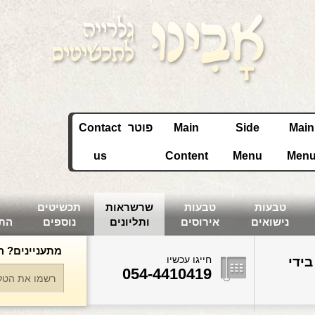
Main
Side
Main
פוטר
Contact
us
Content
Menu
Men
טבעות
טבעות
שרשראות
תכשיטים
נישואים
אירוסים
ותליונים
נוספים
הת
מתעניינים? ה
חייגו עכשיו
בידי
054-4410419