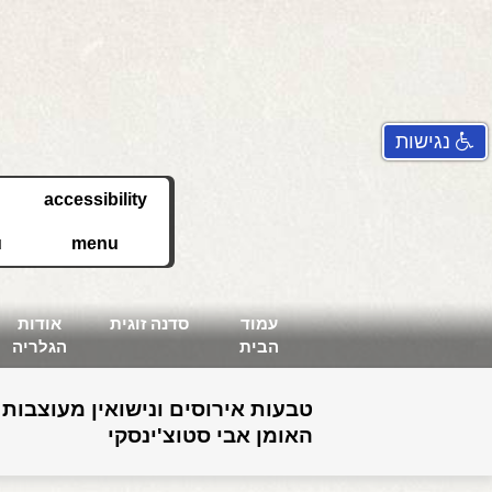
נגישות
accessibility
u
menu
עמוד
סדנה זוגית
אודות
הבית
הגלריה
טבעות אירוסים ונישואין מעוצבות 
האומן אבי סטוצ'ינסקי