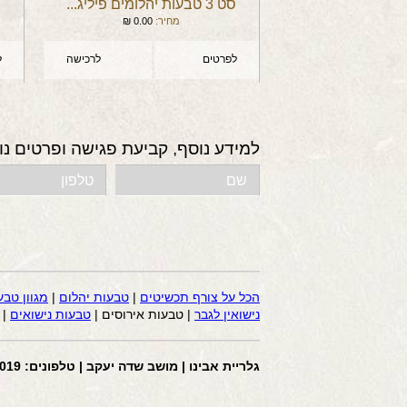
סט 3 טבעות יהלומים פיליג...
מחיר:
0.00
₪
לפרטים
לרכישה
ל
למידע נוסף, קביעת פגישה ופרטים נו
הכל על צורף תכשיטים
|
טבעות יהלום
|
מגוון טבע
נישואין לגבר
| טבעות אירוסים |
טבעות נישואים
|
גלריית אבינו | מושב שדה יעקב | טלפונים: 058-4441019 | דוא”ל: avi2200@gmail.com