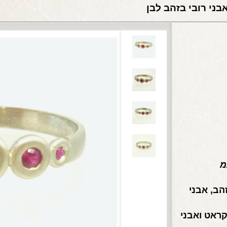
הב, אבני
ונה והמחיר הם לטבעת זהב 14 קראט ואבני