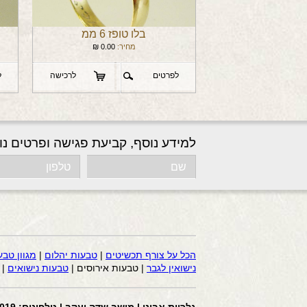
בלו טופז 6 ממ
מחיר:
0.00
₪
לפרטים
לרכישה
ל
למידע נוסף, קביעת פגישה ופרטים נו
הכל על צורף תכשיטים
|
טבעות יהלום
|
מגוון טבע
נישואין לגבר
| טבעות אירוסים |
טבעות נישואים
|