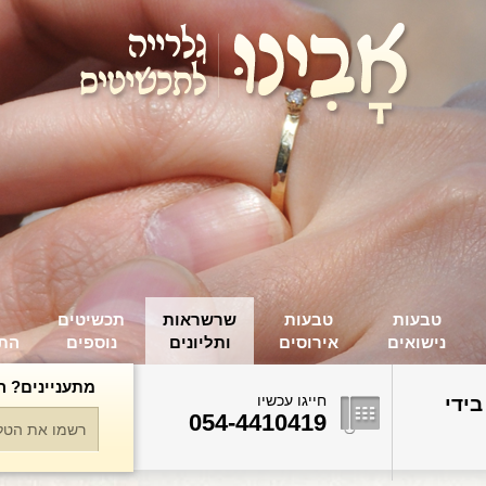
טבעות
טבעות
שרשראות
תכשיטים
נישואים
אירוסים
ותליונים
נוספים
הת
מתעניינים? ה
חייגו עכשיו
בידי
054-4410419