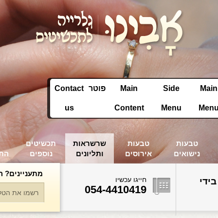
Main
Side
Main
פוטר
Contact
us
Content
Menu
Men
טבעות
טבעות
שרשראות
תכשיטים
נישואים
אירוסים
ותליונים
נוספים
הת
מתעניינים? ה
חייגו עכשיו
בידי
054-4410419