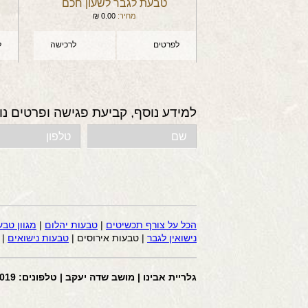
טבעת לגבר לשעון חכם
מחיר:
0.00
₪
לפרטים
לרכישה
ל
למידע נוסף, קביעת פגישה ופרטים נו
הכל על צורף תכשיטים
|
טבעות יהלום
|
מגוון טבע
נישואין לגבר
| טבעות אירוסים |
טבעות נישואים
|
גלריית אבינו | מושב שדה יעקב | טלפונים: 058-4441019 | דוא”ל: avi2200@gmail.com