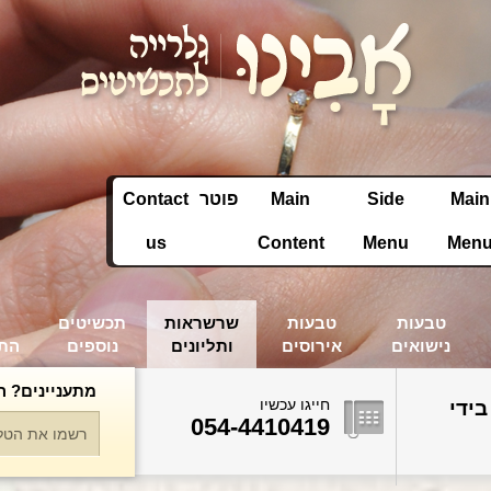
Main
Side
Main
פוטר
Contact
us
Content
Menu
Men
טבעות
טבעות
שרשראות
תכשיטים
נישואים
אירוסים
ותליונים
נוספים
הת
מתעניינים? ה
חייגו עכשיו
בידי
054-4410419