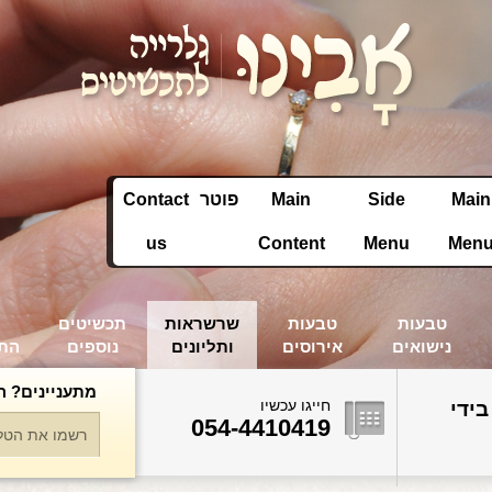
Main
Side
Main
פוטר
Contact
us
Content
Menu
Men
טבעות
טבעות
שרשראות
תכשיטים
נישואים
אירוסים
ותליונים
נוספים
הת
מתעניינים? ה
חייגו עכשיו
בידי
054-4410419