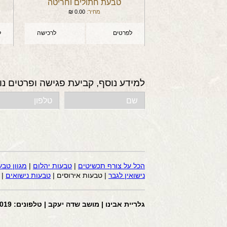
טבעת חתולים וחריטה
מחיר:
0.00
₪
לפרטים
לרכישה
ל
למידע נוסף, קביעת פגישה ופרטים נו
הכל על צורף תכשיטים
|
טבעות יהלום
|
מגוון טבע
נישואין לגבר
| טבעות אירוסים |
טבעות נישואים
|
גלריית אבינו | מושב שדה יעקב | טלפונים: 058-4441019 | דוא”ל: avi2200@gmail.com