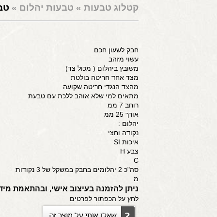
קטלוג טבעות
»
טבעות יהלום
»
טב
חבק לשעון חכם
עשוי מזהב
משובץ ביהלום ( מכול צד)
מצד אחד חריטה בולטת
מהצד הנגדי חריטה שקועה
מתאים למי שלא אוהב ללכת עם טבעת
רוחב 7 ממ
אורך 25 ממ
יהלום :
נקודה וחצי
איכות SI
צבע H
C
סה"כ 2 יהלומים בחבק במשקל של 3 נקודות
מ
ניתן להזמנה בעיצוב אישי, ובהתאמת מיד
לחץ על הכפתור לפרטים