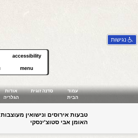
נגישות
accessibility
u
menu
עמוד
סדנה זוגית
אודות
הבית
הגלריה
טבעות אירוסים ונישואין מעוצבות 
האומן אבי סטוצ'ינסקי