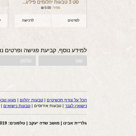
סט 3 טבעות יהלומים פיליג...
מחיר:
0.00
₪
לפרטים
לרכישה
ל
למידע נוסף, קביעת פגישה ופרטים נו
הכל על צורף תכשיטים
|
טבעות יהלום
|
מגוון טבע
נישואין לגבר
| טבעות אירוסים |
טבעות נישואים
|
גלריית אבינו | מושב שדה יעקב | טלפונים: 058-4441019 | דוא”ל: avi2200@gmail.com