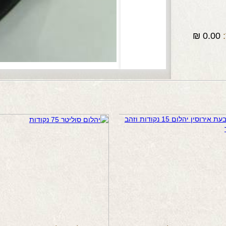
₪
0.00