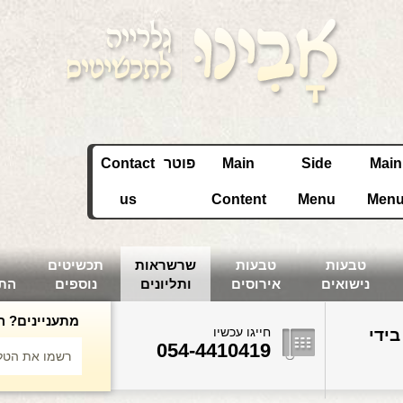
Main
Side
Main
פוטר
Contact
us
Content
Menu
Men
טבעות
טבעות
שרשראות
תכשיטים
נישואים
אירוסים
ותליונים
נוספים
הת
מתעניינים? ה
חייגו עכשיו
בידי
054-4410419