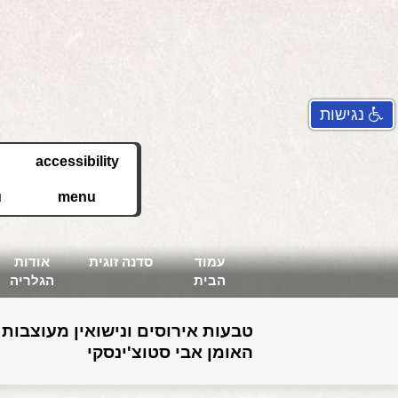
נגישות
accessibility
u
menu
עמוד
סדנה זוגית
אודות
הבית
הגלריה
טבעות אירוסים ונישואין מעוצבות 
האומן אבי סטוצ'ינסקי