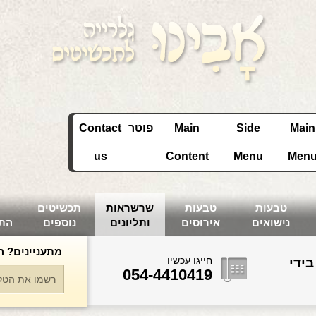
Main
Side
Main
פוטר
Contact
us
Content
Menu
Men
טבעות
טבעות
שרשראות
תכשיטים
נישואים
אירוסים
ותליונים
נוספים
הת
מתעניינים? ה
חייגו עכשיו
בידי
054-4410419