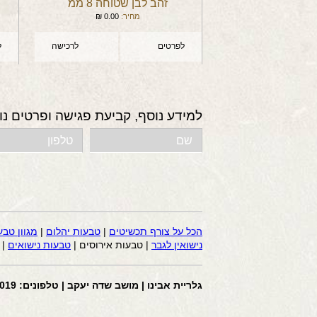
זהב לבן שטוחה 8 ממ
מחיר:
0.00
₪
לפרטים
לרכישה
ל
למידע נוסף, קביעת פגישה ופרטים נו
הכל על צורף תכשיטים
|
טבעות יהלום
|
מגוון טבע
נישואין לגבר
| טבעות אירוסים |
טבעות נישואים
|
גלריית אבינו | מושב שדה יעקב | טלפונים: 058-4441019 | דוא”ל: avi2200@gmail.com