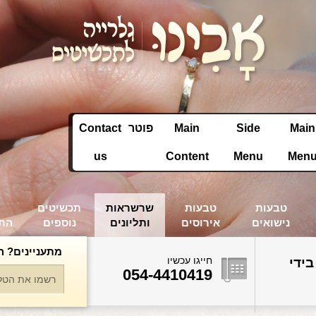
Main
Side
Main
פוטר
Contact
us
Content
Menu
Men
טבעות
טבעות
שרשראות
תכשיטים
נישואים
אירוסים
ותליונים
נוספים
הת
מתעניינים? ה
חייגו עכשיו
בידי
054-4410419