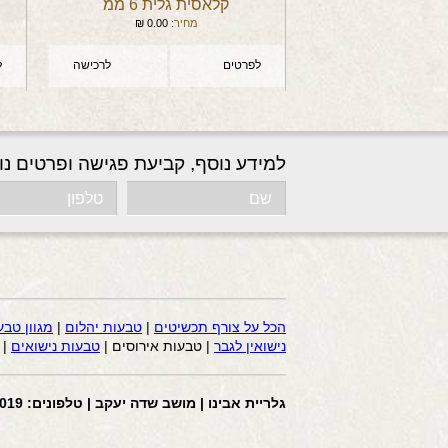
קלאסית גלית 6 ממ
מחיר:
0.00
₪
לפרטים
לרכישה
ל
למידע נוסף, קביעת פגישה ופרטים נו
הכל על צורף תכשיטים
|
טבעות יהלום
|
מגוון טבע
נישואין לגבר
| טבעות אירוסים |
טבעות נישואים
|
גלריית אבינו | מושב שדה יעקב | טלפונים: 058-4441019 | דוא”ל: avi2200@gmail.com