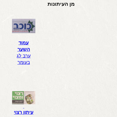
מן העיתונות
עמוד
השער
ערב לג
בעומר
עיתון רצוי