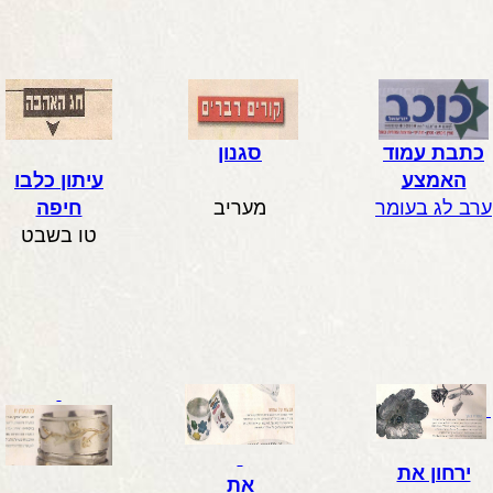
כתבת עמוד
סגנון
האמצע
עיתון כלבו
ערב לג בעומר
מעריב
חיפה
טו בשבט
ירחון את
את