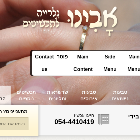
Main
Side
Main
פוטר
Contact
us
Content
Menu
Men
טבעות
טבעות
שרשראות
תכשיטים
נישואים
אירוסים
ותליונים
נוספים
הת
מתעניינים? ה
חייגו עכשיו
בידי
054-4410419